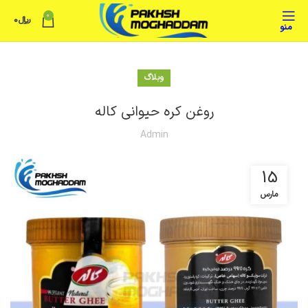
0
﷼
0
منو
وبلاگ
روغن کره حیوانی کاله
Admin
15
مارس