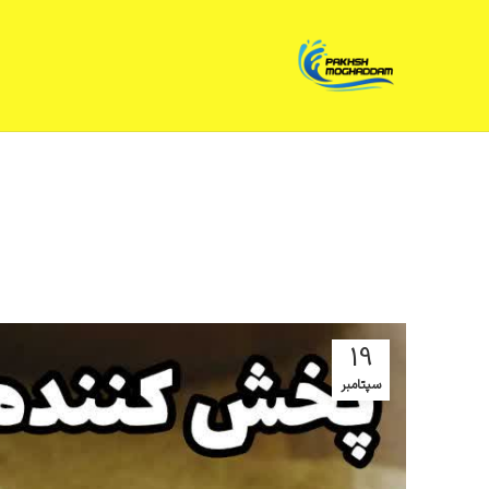
19
سپتامبر