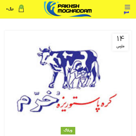
0
﷼
0
منو
14
مارس
وبلاگ