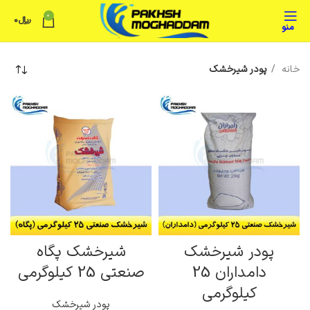
0
﷼
0
منو
خانه
پودر شیرخشک
پودر شیرخشک
شیرخشک پگاه
دامداران 25
صنعتی 25 کیلوگرمی
کیلوگرمی
پودر شیرخشک