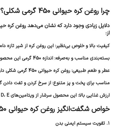
چرا روغن کره حیوانی 450 گرمی شکلی؟
از:
کیفیت بالا و خلوص بی‌نظیر: این روغن کره از شیر تازه دا
بسته‌بندی مناسب و به‌صرفه: اندازه 450 گرمی این محصول برای مصرف طولانی‌مدت ایده‌آل است و نیاز خانواده‌ها را کاملاً برآورده می‌کند.
عطر و طعم طبیعی: روغن کره حیوانی 450 گرمی شکلی دارای عطر و طعمی خاص است که غذاهای شما را لذیذتر می‌کند.
مناسب برای پخت و پز متنوع: از سرخ کردن و تفت دادن گرف
ارزش غذایی بالا: این محصول سرشار از ویتامین‌های A، D، E و K است که نقش مهمی در سلامت عمومی بدن دارند.
خواص شگفت‌انگیز روغن کره حیوانی 450 گرمی شکلی
۱. تقویت سیستم ایمنی بدن