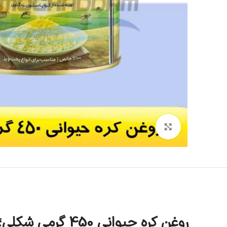
بزرگنمایی تصویر
روغن کره حیوانی 450 گرمی شکلی؛ انتخابی سالم و خوش‌طعم