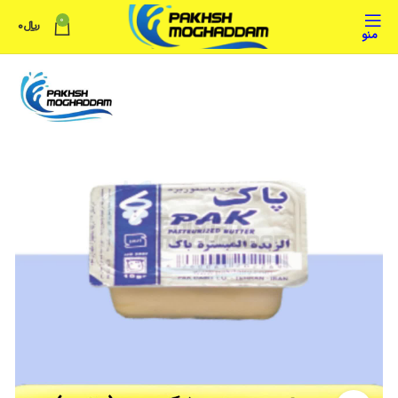
0
﷼
0
منو