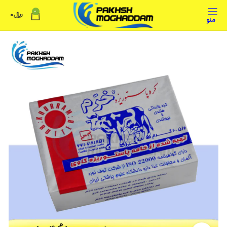
0
﷼
0
منو