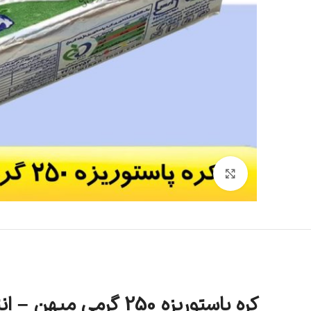
بزرگنمایی تصویر
کره پاستوریزه 250 گرمی میهن – انتخابی مطمئن برای خرید عمده از