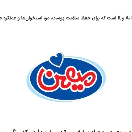
کره پاستوریزه 250 گرمی میهن سرشار از ویتامین‌های A، D، E و K است که برای حفظ سلامت پو