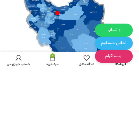
واتساپ
تماس مستقیم
اینستاگرام
0
فروشگاه
علاقه مندی
سبد خرید
حساب کاربری من
آدرس : تهران - بازار بزرگ دلگشا
ارسال از تهران به سراسر ایران
تمام حقوق مادی و معنوی این سایت متعلق به پخش مقدم