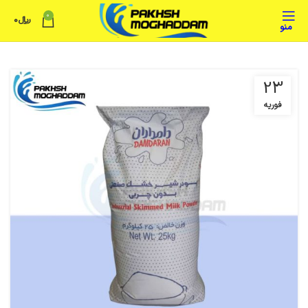
0
﷼
0
منو
23
فوریه