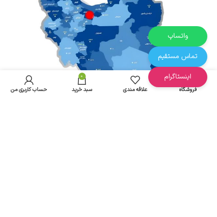
واتساپ
تماس مستقیم
اینستاگرام
0
فروشگاه
علاقه مندی
سبد خرید
حساب کاربری من
آدرس : تهران - بازار بزرگ دلگشا
ارسال از تهران به سراسر ایران
تمام حقوق مادی و معنوی این سایت متعلق به پخش مقدم
می باشد