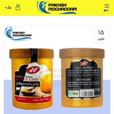
0
﷼
0
منو
15
مارس