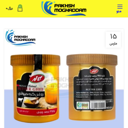
0
﷼
0
منو
15
مارس