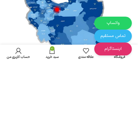
واتساپ
تماس مستقیم
اینستاگرام
0
فروشگاه
علاقه مندی
سبد خرید
حساب کاربری من
آدرس : تهران - بازار بزرگ دلگشا
ارسال از تهران به سراسر ایران
تمام حقوق مادی و معنوی این سایت متعلق به پخش مقدم
می باشد