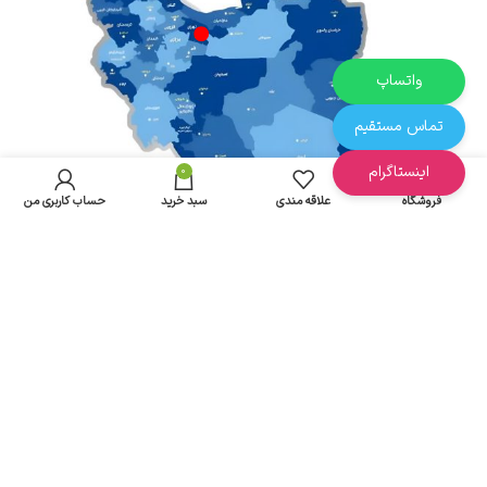
واتساپ
تماس مستقیم
اینستاگرام
0
فروشگاه
علاقه مندی
سبد خرید
حساب کاربری من
آدرس : تهران - بازار بزرگ دلگشا
ارسال از تهران به سراسر ایران
تمام حقوق مادی و معنوی این سایت متعلق به پخش مقدم
می باشد