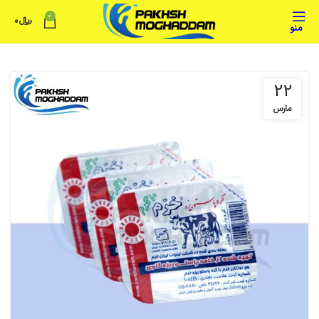
0
﷼
0
منو
22
مارس