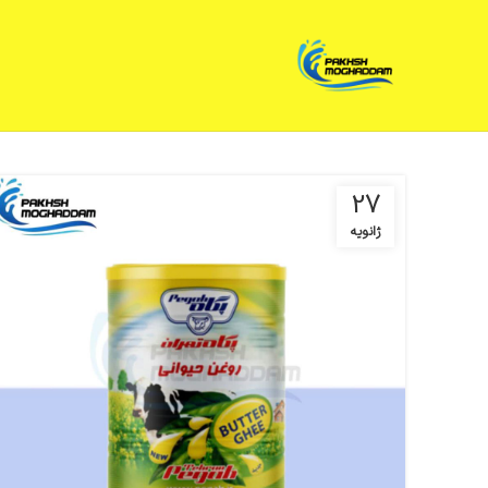
27
ژانویه